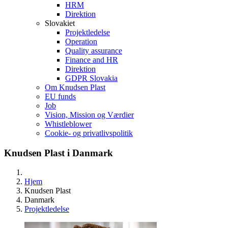
HRM
Direktion
Slovakiet
Projektledelse
Operation
Quality assurance
Finance and HR
Direktion
GDPR Slovakia
Om Knudsen Plast
EU funds
Job
Vision, Mission og Værdier
Whistleblower
Cookie- og privatlivspolitik
Knudsen Plast i Danmark
Hjem
Knudsen Plast
Danmark
Projektledelse