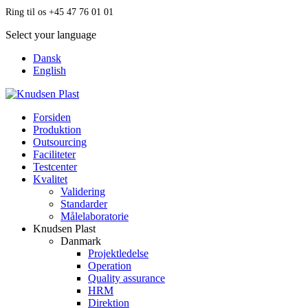
Ring til os +45 47 76 01 01
Select your language
Dansk
English
Forsiden
Produktion
Outsourcing
Faciliteter
Testcenter
Kvalitet
Validering
Standarder
Målelaboratorie
Knudsen Plast
Danmark
Projektledelse
Operation
Quality assurance
HRM
Direktion