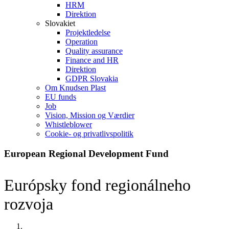
HRM
Direktion
Slovakiet
Projektledelse
Operation
Quality assurance
Finance and HR
Direktion
GDPR Slovakia
Om Knudsen Plast
EU funds
Job
Vision, Mission og Værdier
Whistleblower
Cookie- og privatlivspolitik
European Regional Development Fund
Európsky fond regionálneho
rozvoja