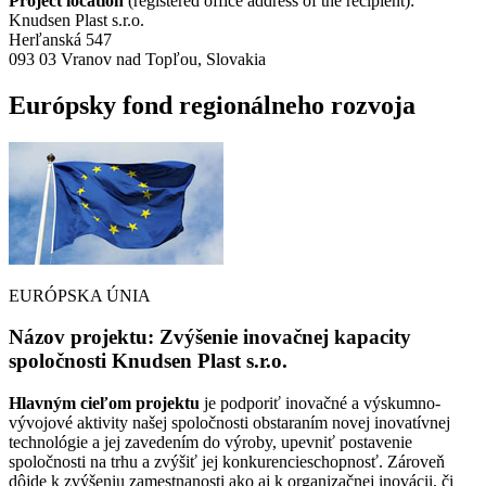
Project location
(registered office address of the recipient):
Knudsen Plast s.r.o.
Herľanská 547
093 03 Vranov nad Topľou, Slovakia
Európsky fond regionálneho rozvoja
EURÓPSKA ÚNIA
Názov projektu: Zvýšenie inovačnej kapacity
spoločnosti Knudsen Plast s.r.o.
Hlavným cieľom projektu
je podporiť inovačné a výskumno-
vývojové aktivity našej spoločnosti obstaraním novej inovatívnej
technológie a jej zavedením do výroby, upevniť postavenie
spoločnosti na trhu a zvýšiť jej konkurencieschopnosť. Zároveň
dôjde k zvýšeniu zamestnanosti ako aj k organizačnej inovácii, či