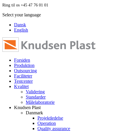
Ring til os +45 47 76 01 01
Select your language
Dansk
English
Forsiden
Produktion
Outsourcing
Faciliteter
Testcenter
Kvalitet
Validering
Standarder
Målelaboratorie
Knudsen Plast
Danmark
Projektledelse
Operation
Quality assurance